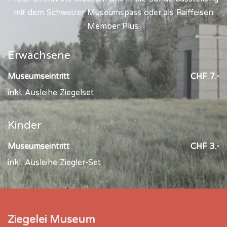
mit dem Schweizer Museumspass oder als Raiffeisen
Member Plus.
Erwachsene
Museumseintritt
CHF 7.-
inkl. Ausleihe Ziegelset
Kinder
Museumseintritt
CHF 3.-
inkl. Ausleihe Ziegler-Set
Ziegelei Museum